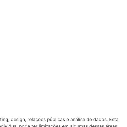
g, design, relações públicas e análise de dados. Esta
ndividual pode ter limitações em algumas dessas áreas.